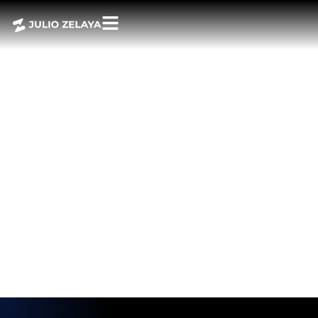
¡POWERBITES
REGRESA CON
MÁS FUERZA QUE
NUNCA! 🚀 UN
VIAJE DE
APRENDIZAJE,
DESCUBRIMIENTO
Y
TRANSFORMACIÓ