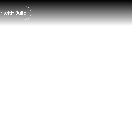
ES —
r with
Julio
DE