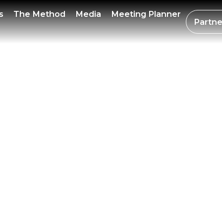
ERBIT
s
The Method
Media
Meeting Planner
Partne
ODIO
CIAL 